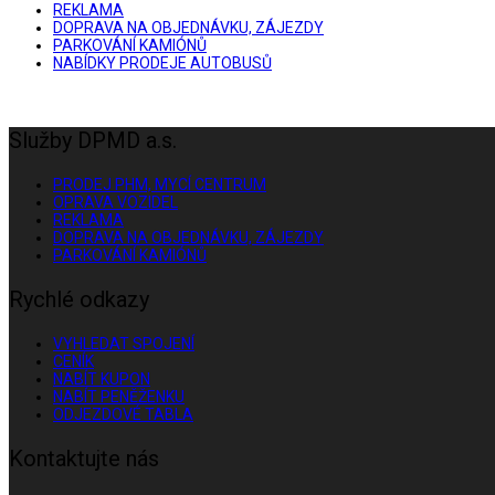
REKLAMA
DOPRAVA NA OBJEDNÁVKU, ZÁJEZDY
PARKOVÁNÍ KAMIÓNŮ
NABÍDKY PRODEJE AUTOBUSŮ
Služby DPMD a.s.
PRODEJ PHM, MYCÍ CENTRUM
OPRAVA VOZIDEL
REKLAMA
DOPRAVA NA OBJEDNÁVKU, ZÁJEZDY
PARKOVÁNÍ KAMIÓNŮ
Rychlé odkazy
VYHLEDAT SPOJENÍ
CENÍK
NABÍT KUPON
NABÍT PENĚŽENKU
ODJEZDOVÉ TABLA
Kontaktujte nás