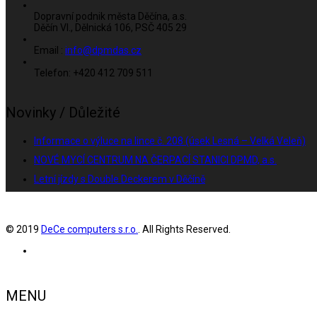
Dopravní podnik města Děčína, a.s.
Děčín VI., Dělnická 106, PSČ 405 29
Email :
info@dpmdas.cz
Telefon: +420 412 709 511
Novinky / Důležité
Informace o výluce na lince č. 208 (úsek Lesná – Velká Veleň)
NOVÉ MYCÍ CENTRUM NA ČERPACÍ STANICI DPMD, a.s.
Letní jízdy s Double Deckerem v Děčíně
© 2019
DeCe computers s.r.o.
. All Rights Reserved.
MENU