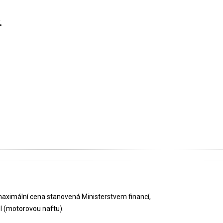
.
 maximální cena stanovená Ministerstvem financí,
l (motorovou naftu).