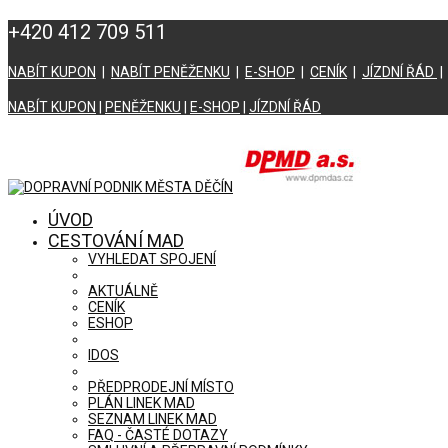
+420 412 709 511
NABÍT KUPON
|
NABÍT PENĚŽENKU
|
E-SHOP
|
CENÍK
|
JÍZDNÍ ŘÁD
NABÍT KUPON
|
PENĚŽENKU
|
E-SHOP
|
JÍZDNÍ ŘÁD
ÚVOD
CESTOVÁNÍ MAD
VYHLEDAT SPOJENÍ
AKTUÁLNĚ
CENÍK
ESHOP
IDOS
PŘEDPRODEJNÍ MÍSTO
PLÁN LINEK MAD
SEZNAM LINEK MAD
FAQ - ČASTÉ DOTAZY