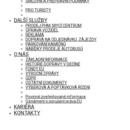
SMLUVNÍ A PŘEPRAVNÍ PODMÍNKY
PRO TURISTY
DALŠÍ SLUŽBY
PRODEJ PHM, MYCÍ CENTRUM
OPRAVA VOZIDEL
REKLAMA
DOPRAVA NA ODJEDNÁVKU, ZÁJEZDY
PARKOVÁNÍ KAMIÓNŮ
NABÍDKY PRODEJE AUTOBUSŮ
O NÁS
ZÁKLADNÍ INFORMACE
HISTORIE DOPRAVY V DĚČÍNĚ
FONDY EU
VÝROČNÍ ZPRÁVY
GDPR
OSTATNÍ DOKUMENTY
VÝBĚROVÁ A POPTÁVKOVÁ ŘÍZENÍ
Povinně zveřejňované informace
Oznámení o porušení práva EU
KARIÉRA
KONTAKTY