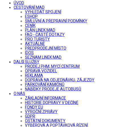
ÚVOD
CESTOVÁNÍ MAD
VYHLEDAT SPOJENÍ
ESHOP
SMLUVNÍ A PŘEPRAVNÍ PODMÍNKY
CENÍK
PLÁN LINEK MAD
FAQ - ČASTÉ DOTAZY
PRO TURISTY
AKTUÁLNĚ
PŘEDPRODEJNÍ MÍSTO
IDOS
SEZNAM LINEK MAD
DALŠÍ SLUŽBY
PRODEJ PHM, MYCÍ CENTRUM
OPRAVA VOZIDEL
REKLAMA
DOPRAVA NA ODJEDNÁVKU, ZÁJEZDY
PARKOVÁNÍ KAMIÓNŮ
NABÍDKY PRODEJE AUTOBUSŮ
O NÁS
ZÁKLADNÍ INFORMACE
HISTORIE DOPRAVY V DĚČÍNĚ
FONDY EU
VÝROČNÍ ZPRÁVY
GDPR
OSTATNÍ DOKUMENTY
VÝBĚROVÁ A POPTÁVKOVÁ ŘÍZENÍ